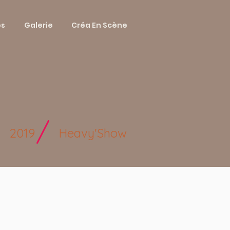
os
Galerie
Créa En Scène
/
2019
Heavy'Show