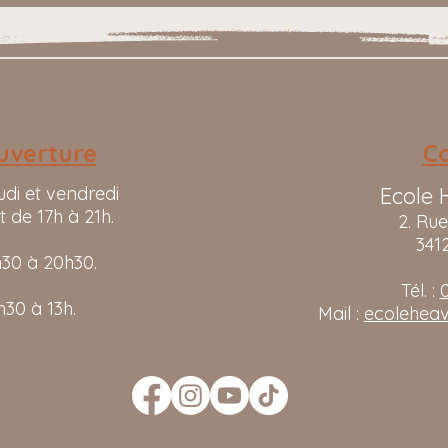
uverture
C
udi et vendredi
Ecole 
t de 17h à 21h.
2. Ru
341
h30 à 20h30.
Tél. :
0
30 à 13h.
Mail :
ecolehea