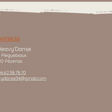
ontacts
Heavy'Danse
e Pleguebiaux
20 Pézenas
6.62.58.78.70
vydanse34@gmail.com