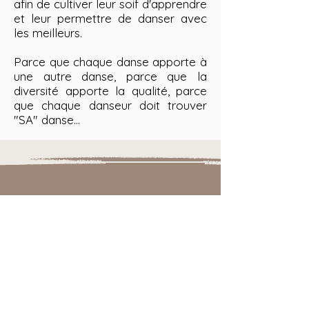
afin de cultiver leur soif d'apprendre
et leur permettre de danser avec
les meilleurs.
Parce que chaque danse apporte à
une autre danse, parce que la
diversité apporte la qualité, parce
que chaque danseur doit trouver
"SA" danse...
Contacts
Ecole Heavy'Danse
2. Rue Pleguebiaux
34120 Pézenas
Tél. :
06.62.58.78.70
Mail :
ecoleheavydanse34@gmail.com